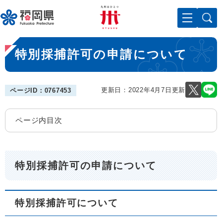
ペ
メニューを飛ばして本文へ
ー
ジ
の
本
先
特別採捕許可の申請について
文
頭
で
す
。
更新日：2022年4月7日更新
ページID：0767453
ページ内目次
特別採捕許可の申請について
特別採捕許可について