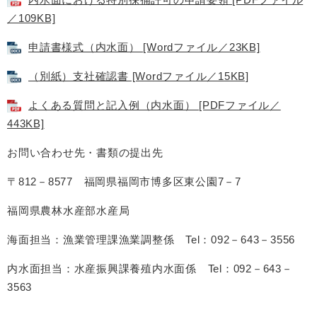
／109KB]
申請書様式（内水面） [Wordファイル／23KB]
（別紙）支社確認書 [Wordファイル／15KB]
よくある質問と記入例（内水面） [PDFファイル／
443KB]
お問い合わせ先・書類の提出先
〒812－8577 福岡県福岡市博多区東公園7－7
福岡県農林水産部水産局
海面担当：漁業管理課漁業調整係 Tel：092－643－3556
内水面担当：水産振興課養殖内水面係 Tel：092－643－
3563