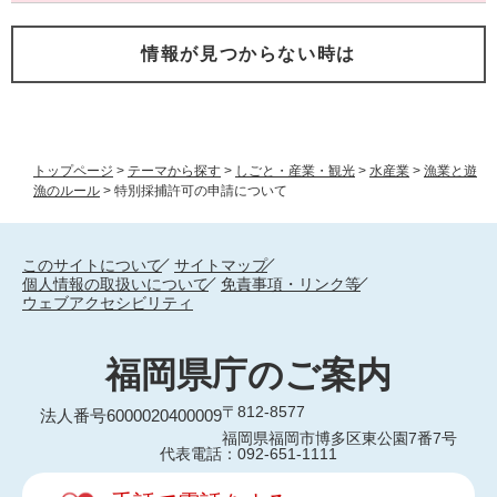
情報が見つからない時は
トップページ
>
テーマから探す
>
しごと・産業・観光
>
水産業
>
漁業と遊
漁のルール
>
特別採捕許可の申請について
このサイトについて
サイトマップ
個人情報の取扱いについて
免責事項・リンク等
ウェブアクセシビリティ
福岡県庁のご案内
〒812-8577
法人番号6000020400009
福岡県福岡市博多区東公園7番7号
代表電話：092-651-1111