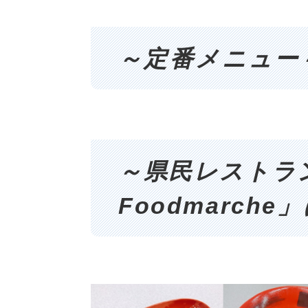
～定番メニュー
～県民レストラ
Foodmarch