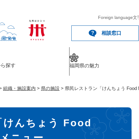
メニューを飛ばして本文へ
Foreign language
文
相談窓口
から探す
福岡県の魅力
>
組織・施設案内
>
県の施設
>
県民レストラン「けんちょう Food 
けんちょう Food
のメニュー