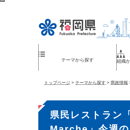
ペ
検
ー
索
ジ
エ
の
リ
先
ア
頭
へ
で
す
。
テーマから探す
組織
トップページ
>
テーマから探す
>
県政情報
本
県民レストラン「
文
Marche」今週