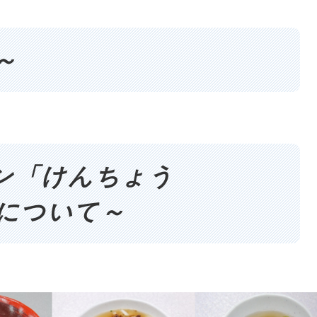
～
ン「けんちょう
e」について～