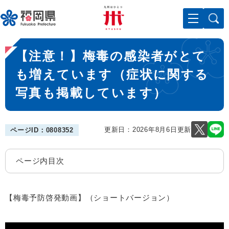
ペ
メニューを飛ばして本文へ
ー
ジ
の
本
先
【注意！】梅毒の感染者がとて
文
頭
で
も増えています（症状に関する
す
写真も掲載しています）
。
更新日：2026年8月6日更新
ページID：0808352
ページ内目次
【梅毒予防啓発動画】（ショートバージョン）