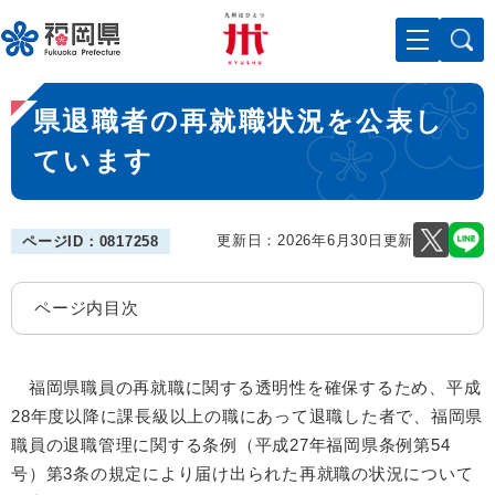
ペ
メニューを飛ばして本文へ
ー
ジ
の
本
先
県退職者の再就職状況を公表し
文
頭
で
ています
す
。
更新日：2026年6月30日更新
ページID：0817258
ページ内目次
福岡県職員の再就職に関する透明性を確保するため、平成
28年度以降に課長級以上の職にあって退職した者で、福岡県
職員の退職管理に関する条例（平成27年福岡県条例第54
号）第3条の規定により届け出られた再就職の状況について