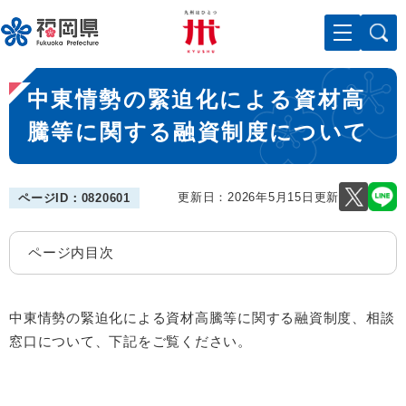
ペ
メニューを飛ばして本文へ
ー
ジ
の
本
先
中東情勢の緊迫化による資材高
文
頭
で
騰等に関する融資制度について
す
。
更新日：2026年5月15日更新
ページID：0820601
ページ内目次
中東情勢の緊迫化による資材高騰等に関する融資制度、相談
窓口について、下記をご覧ください。