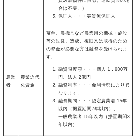
資対象物件に限る。運転資金の場
合は不要。）
保証人・・・実質無保証人
畜舎、農機具など農業用の機械・施設
等の改良、造成、復旧又は取得のため
の資金が必要な方は融資を受けられま
す。
融資限度額・・・個人 1，800万
農業
農業近代
円、法人 2億円
者
化資金
融資利率・・・金利情勢により異
なります。
融資期間・・・認定農業者 15年
以内（据置期間7年以内）、
一般農業者 15年以内（据置期間3
年以内）