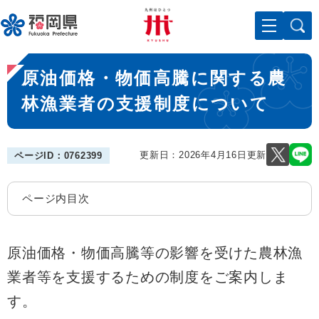
ペ
メニューを飛ばして本文へ
ー
ジ
の
本
先
原油価格・物価高騰に関する農
文
頭
で
林漁業者の支援制度について
す
。
更新日：2026年4月16日更新
ページID：0762399
ページ内目次
原油価格・物価高騰等の影響を受けた農林漁
業者等を支援するための制度をご案内しま
す。