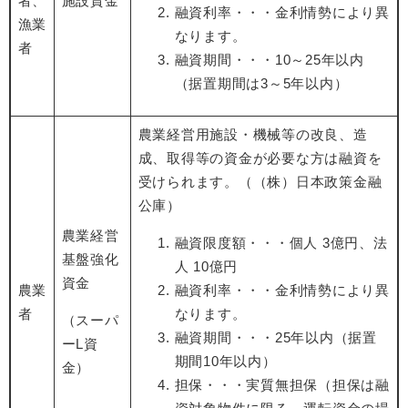
者、
施設資金
融資利率・・・金利情勢により異
漁業
なります。
者
融資期間・・・10～25年以内
（据置期間は3～5年以内）
農業経営用施設・機械等の改良、造
成、取得等の資金が必要な方は融資を
受けられます。（（株）日本政策金融
公庫）
農業経営
融資限度額・・・個人 3億円、法
基盤強化
人 10億円
資金
農業
融資利率・・・金利情勢により異
者
なります。
（スーパ
融資期間・・・25年以内（据置
ーL資
期間10年以内）
金）
担保・・・実質無担保（担保は融