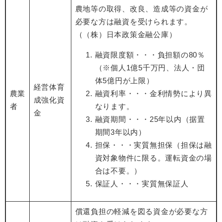
農地等の取得、改良、造成等の資金が
必要な方は融資を受けられます。
（（株）日本政策金融公庫）
融資限度額・・・負担額の80％
（※個人1億5千万円、法人・団
体5億円が上限）
経営体育
農業
融資利率・・・金利情勢により異
成強化資
者
なります。
金
融資期間・・・25年以内（据置
期間3年以内）
担保・・・実質無担保（担保は融
資対象物件に限る。運転資金の場
合は不要。）
保証人・・・実質無保証人
償還負担の軽減を図る資金が必要な方