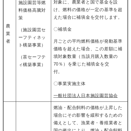
対象に、農業者と国で基金を設
施設園芸等燃
け、燃料の価格が一定の基準を超
料価格高騰対
えた場合に補塡金を交付します。
策
農
〇補填金
（施設園芸セ
業
ーフティネッ
者
月ごとの平均燃料価格が発動基準
ト構築事業）
価格を超えた場合、この差額に補
填対象数量（当該月購入数量の
（茶セーフテ
70％）を乗じた補填金を交
ィ構築事業）
付。
〇事業実施主体
一般社団法人日本施設園芸協会
燃油・配合飼料の価格が上昇した
場合にその影響を緩和するための
備えとして、漁業者・養殖業者と
国の拠出により、燃油・配合飼料