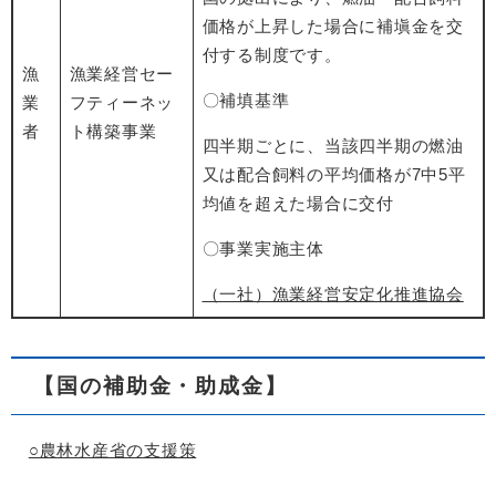
価格が上昇した場合に補塡金を交
付する制度です。
漁
漁業経営セー
〇補填基準
業
フティーネッ
者
ト構築事業
四半期ごとに、当該四半期の燃油
又は配合飼料の平均価格が7中5平
均値を超えた場合に交付
〇事業実施主体
（一社）漁業経営安定化推進協会
【国の補助金・助成金】
○農林水産省の支援策