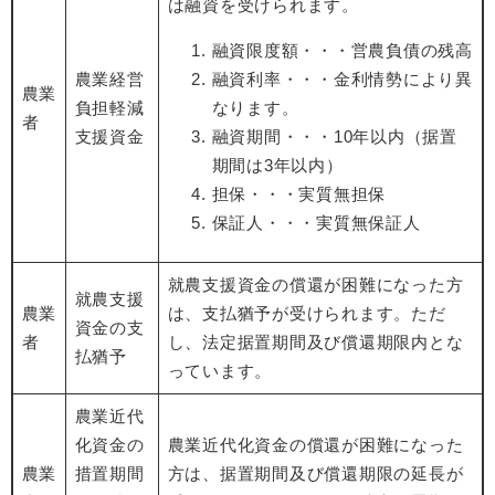
は融資を受けられます。
融資限度額・・・営農負債の残高
農業経営
融資利率・・・金利情勢により異
農業
負担軽減
なります。
者
支援資金
融資期間・・・10年以内（据置
期間は3年以内）
担保・・・実質無担保
保証人・・・実質無保証人
就農支援資金の償還が困難になった方
就農支援
農業
は、支払猶予が受けられます。ただ
資金の支
者
し、法定据置期間及び償還期限内とな
払猶予
っています。
農業近代
化資金の
農業近代化資金の償還が困難になった
農業
措置期間
方は、据置期間及び償還期限の延長が