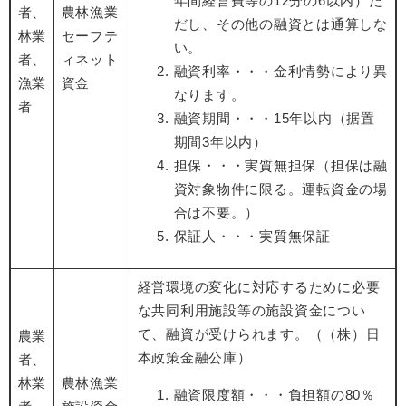
年間経営費等の12分の6以内）た
者、
農林漁業
だし、その他の融資とは通算しな
林業
セーフテ
い。
者、
ィネット
融資利率・・・金利情勢により異
漁業
資金
なります。
者
融資期間・・・15年以内（据置
期間3年以内）
担保・・・実質無担保（担保は融
資対象物件に限る。運転資金の場
合は不要。）
保証人・・・実質無保証
経営環境の変化に対応するために必要
な共同利用施設等の施設資金につい
て、融資が受けられます。（（株）日
農業
本政策金融公庫）
者、
林業
農林漁業
融資限度額・・・負担額の80％