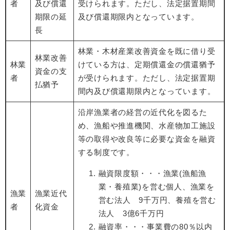
者
及び償還
受けられます。ただし、法定据置期間
期限の延
及び償還期限内となっています。
長
林業・木材産業改善資金を既に借り受
林業改善
林業
けている方は、定期償還金の償還猶予
資金の支
者
が受けられます。ただし、法定据置期
払猶予
間内及び償還期限内となっています。
沿岸漁業者の経営の近代化を図るた
め、漁船や推進機関、水産物加工施設
等の取得や改良等に必要な資金を融資
する制度です。
融資限度額・・・漁業(漁船漁
業・養殖業)を営む個人、漁業を
漁業
漁業近代
営む法人 9千万円、養殖を営む
者
化資金
法人 3億6千万円
融資率・・・事業費の80％以内