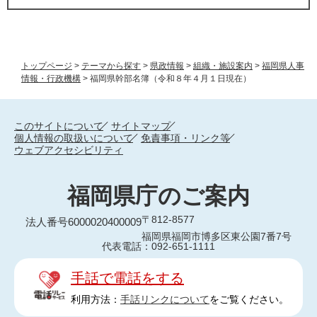
トップページ
>
テーマから探す
>
県政情報
>
組織・施設案内
>
福岡県人事
情報・行政機構
>
福岡県幹部名簿（令和８年４月１日現在）
このサイトについて
サイトマップ
個人情報の取扱いについて
免責事項・リンク等
ウェブアクセシビリティ
福岡県庁のご案内
〒812-8577
法人番号6000020400009
福岡県福岡市博多区東公園7番7号
代表電話：092-651-1111
手話で電話をする
利用方法：
手話リンクについて
をご覧ください。