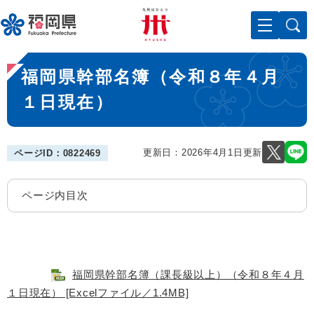
ペ
メニューを飛ばして本文へ
ー
ジ
の
本
先
福岡県幹部名簿（令和８年４月
文
頭
で
１日現在）
す
。
更新日：2026年4月1日更新
ページID：0822469
ページ内目次
福岡県幹部名簿（課長級以上）（令和８年４月
１日現在） [Excelファイル／1.4MB]