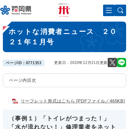
ペ
メニューを飛ばして本文へ
ー
ジ
の
本
先
ホットな消費者ニュース ２０
文
頭
で
２１年１月号
す
。
更新日：2020年12月21日更新
ページID：0771353
ページ内目次
リーフレット形式はこちら [PDFファイル／465KB]
（事例１）「トイレがつまった！」
「水が流れない！」修理業者をネット