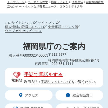
トップページ
>
テーマから探す
>
防災・くらし
>
消費生活
>
福岡県消費生
活センター
>
ホットな消費者ニュース ２０２１年１月号
このサイトについて
サイトマップ
個人情報の取扱いについて
免責事項・リンク等
ウェブアクセシビリティ
福岡県庁のご案内
〒812-8577
法人番号6000020400009
福岡県福岡市博多区東公園7番7号
代表電話：092-651-1111
手話で電話をする
利用方法：
手話リンクについて
をご覧ください。
アクセス
総合相談窓口