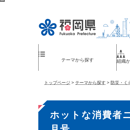
ペ
検
ー
索
ジ
エ
の
リ
先
ア
頭
へ
で
す
。
テーマから探す
組織
トップページ
>
テーマから探す
>
防災・く
本
ホットな消費者
文
月号