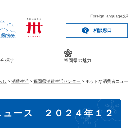
メニューを飛ばして本文へ
Foreign language
文
相談窓口
から探す
福岡県の魅力
らし
>
消費生活
>
福岡県消費生活センター
>
ホットな消費者ニュ
ニュース ２０２４年１２