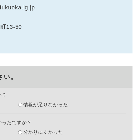
kuoka.lg.jp
町13-50
さい。
か？
情報が足りなかった
かったですか？
分かりにくかった