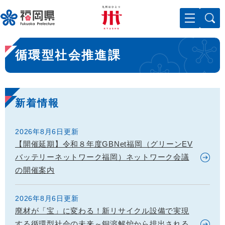
ペ
メニューを飛ばして本文へ
ー
ジ
の
本
先
循環型社会推進課
文
頭
で
す
。
新着情報
2026年8月6日更新
【開催延期】令和８年度GBNet福岡（グリーンEV
バッテリーネットワーク福岡）ネットワーク会議
の開催案内
2026年8月6日更新
廃材が「宝」に変わる！新リサイクル設備で実現
する循環型社会の未来～銅溶解炉から排出される