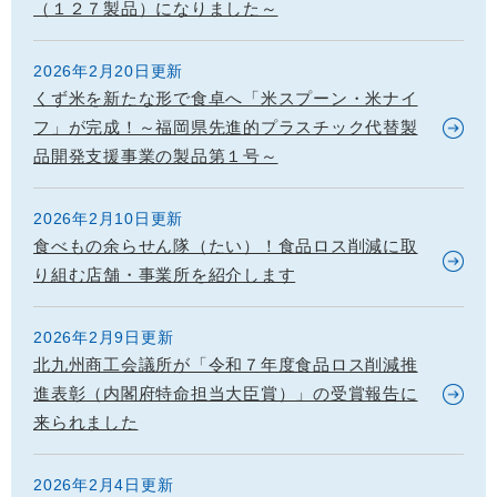
（１２７製品）になりました～
2026年2月20日更新
くず米を新たな形で食卓へ「米スプーン・米ナイ
フ」が完成！～福岡県先進的プラスチック代替製
品開発支援事業の製品第１号～
2026年2月10日更新
食べもの余らせん隊（たい）！食品ロス削減に取
り組む店舗・事業所を紹介します
2026年2月9日更新
北九州商工会議所が「令和７年度食品ロス削減推
進表彰（内閣府特命担当大臣賞）」の受賞報告に
来られました
2026年2月4日更新