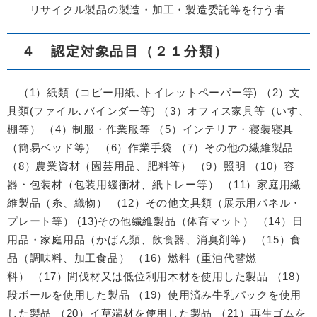
リサイクル製品の製造・加工・製造委託等を行う者
４ 認定対象品目（２１分類）
（1）紙類（コピー用紙､トイレットペーパー等) （2）文
具類(ファイル､バインダー等) （3）オフィス家具等（いす、
棚等） （4）制服・作業服等 （5）インテリア・寝装寝具
（簡易ベッド等） （6）作業手袋 （7）その他の繊維製品
（8）農業資材（園芸用品、肥料等） （9）照明 （10）容
器・包装材（包装用緩衝材、紙トレー等） （11）家庭用繊
維製品（糸、織物） （12）その他文具類（展示用パネル・
プレート等） (13)その他繊維製品（体育マット） （14）日
用品・家庭用品（かばん類、飲食器、消臭剤等） （15）食
品（調味料、加工食品） （16）燃料（重油代替燃
料） （17）間伐材又は低位利用木材を使用した製品 （18）
段ボールを使用した製品 （19）使用済み牛乳パックを使用
した製品 （20）イ草端材を使用した製品 （21）再生ゴムを