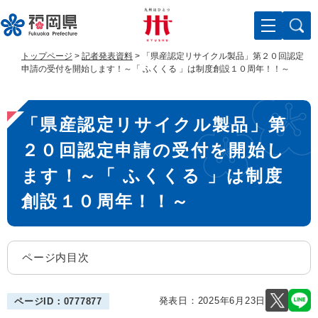
ペ
メ
ー
ニ
ジ
ュ
の
ー
トップページ
>
記者発表資料
>
「県産認定リサイクル製品」第２０回認定
先
を
申請の受付を開始します！～「 ふくくる 」は制度創設１０周年！！～
頭
飛
で
ば
本
す
し
「県産認定リサイクル製品」第
。
て
文
本
２０回認定申請の受付を開始し
文
へ
ます！～「 ふくくる 」は制度
創設１０周年！！～
ページ内目次
発表日：
2025年6月23日
ページID：0777877