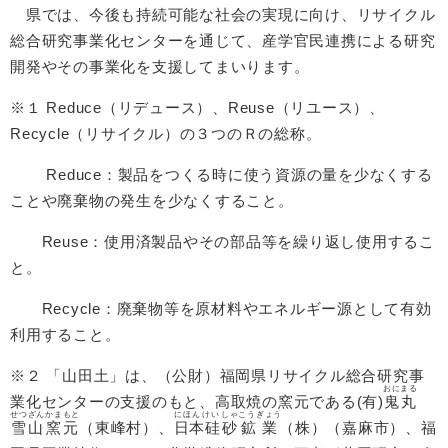
県では、今後も持続可能な社会の実現に向け、リサイクル
総合研究事業化センターを通じて、産学官民連携による研究
開発やその事業化を支援してまいります。
※１ Reduce（リデュース）、Reuse（リユース）、
Recycle（リサイクル）の３つのＲの総称。
Reduce：製品をつくる時に使う資源の量を少なくする
ことや廃棄物の発生を少なくすること。
Reuse：使用済製品やその部品等を繰り返し使用するこ
と。
Recycle：廃棄物等を原材料やエネルギー源として有効
利用すること。
※２ 「山田土」は、（公財）福岡県リサイクル総合研究事
おにまる
業化センターの支援のもと、高取焼の窯元である(有)
鬼丸
せつざん
かまもと
にほんけい
しゃ
こうぎょう
雪山
窯元
（東峰村）、
日本硅
砂
鉱業
（株）（嘉麻市）、福