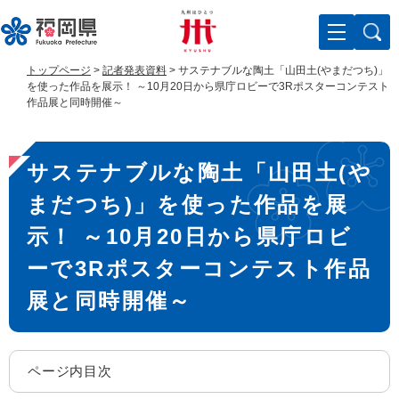
ペ
メ
ー
ニ
ジ
ュ
の
ー
トップページ
>
記者発表資料
>
サステナブルな陶土「山田土(やまだつち)」
先
を
を使った作品を展示！ ～10月20日から県庁ロビーで3Rポスターコンテスト
頭
飛
作品展と同時開催～
で
ば
す
し
本
。
て
サステナブルな陶土「山田土(や
文
本
文
まだつち)」を使った作品を展
へ
示！ ～10月20日から県庁ロビ
ーで3Rポスターコンテスト作品
展と同時開催～
ページ内目次