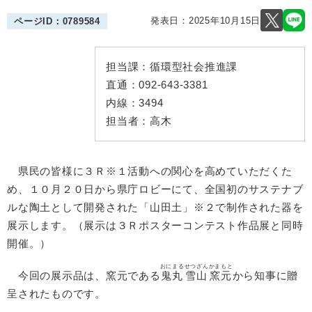
発表日：
2025年10月15日
ページID：0789584
担当課：
循環型社会推進課
直通：
092-643-3381
内線：
3494
担当者：
高木
県民の皆様に３Ｒ※１活動への関心を高めていただくた
め、１０月２０日から県庁ロビーにて、全国初のサステナブ
ルな陶土として開発された「山田土」※２で制作された器を
展示します。（展示は３Ｒポスターコンテスト作品展と同時
開催。）
おにまる
せつざん
かまもと
今回の展示品は、窯元である
鬼丸
雪山
窯元
から知事に贈
呈されたものです。