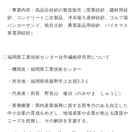
・事業内容：高品位硅砂の製造販売（窯業硅砂、建材用硅
砂、コンクリート二次製品、浄水場ろ過材硅砂、ゴルフ場
バンカーサンド、焼目土砂、農業薬品用硅砂、バイオマス
発電用硅砂）
〇福岡県工業技術センター化学繊維研究所について
・機関名：福岡県工業技術センター
・所在地：福岡県筑紫野市上古賀3-2-1
・代表者：所長 野見山 修治（のみやま しゅうじ）
・業務概要：県内産業振興に資する競争力のある自立した
中小企業の育成をめざし、地域産業や企業が抱える課題や
ニーズを把握し、その解決を支援する。