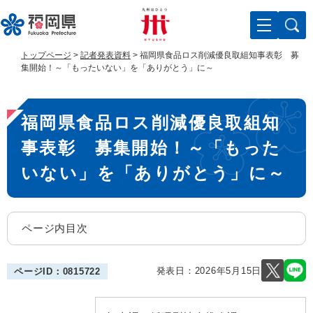
ペ
メ
ー
ニ
ジ
ュ
の
ー
トップページ
>
記者発表資料
>
福岡県食品ロス削減優良取組知事表彰 募
先
を
集開始！～「もったいない」を「ありがとう」に～
頭
飛
で
ば
本
す
し
福岡県食品ロス削減優良取組知
。
て
文
本
事表彰 募集開始！～「もった
文
へ
いない」を「ありがとう」に～
ページ内目次
発表日：
2026年5月15日
ページID：0815722