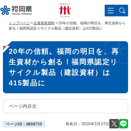
ペ
メ
ー
ニ
ジ
ュ
の
ー
トップページ
>
記者発表資料
>
20年の信頼。福岡の明日を、再生資材から
先
を
創る！福岡県認定リサイクル製品（建設資材）は415製品に
頭
飛
で
ば
本
す
し
20年の信頼。福岡の明日を、再
。
て
文
本
生資材から創る！福岡県認定リ
文
へ
サイクル製品（建設資材）は
415製品に
ページ内目次
発表日：
2026年3月27日
ページID：0808735