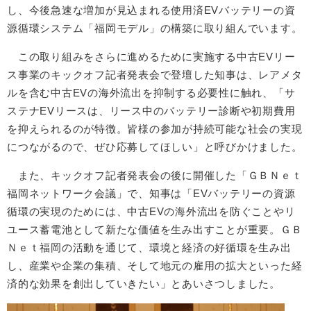
し、今後急速な増加が見込まれる使用済EVバッテリーの資
源循環システム「福岡モデル」の構築に取り組んでいます。
この取り組みをさらに進めるために実施する中古EVリー
ス事業のキックオフ記者発表会で登壇した知事は、レアメタ
ルを含む中古EVの海外流出を抑制する必要性に触れ、「サ
ステナEVリースは、リース中のバッテリー診断や初期費用
を抑えられるのが特徴。皆様の参加が持続可能な社会の実現
につながるので、ぜひ応募してほしい」と呼びかけました。
また、キックオフ記者発表会の後に開催した「ＧＢＮｅｔ
福岡ネットワーク会議」で、知事は「EVバッテリーの資源
循環の実現のためには、中古EVの海外流出を防ぐことやリ
ユース蓄電池として新たな価値を生み出すことが重要。ＧＢ
Ｎｅｔ福岡の活動を通じて、環境と経済の好循環を生み出
し、産業や企業の集積、そして地元の雇用の拡大といった経
済的な効果を創出していきたい」とあいさつしました。