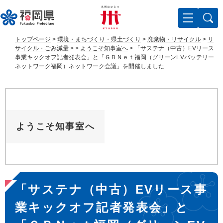
ペ
メ
ー
ニ
ジ
ュ
の
ー
トップページ
>
環境・まちづくり・県土づくり
>
廃棄物・リサイクル
>
リ
先
を
サイクル・ごみ減量
>
>
ようこそ知事室へ
>
「サステナ（中古）EVリース
頭
飛
事業キックオフ記者発表会」と「ＧＢＮｅｔ福岡（グリーンEVバッテリー
ネットワーク福岡）ネットワーク会議」を開催しました
で
ば
す
し
。
て
本
文
へ
ようこそ知事室へ
本
「サステナ（中古）EVリース事
文
業キックオフ記者発表会」と