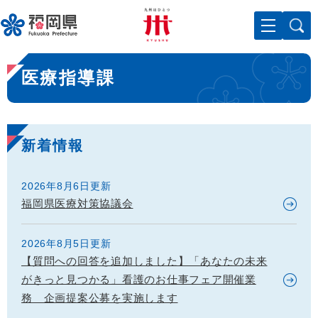
ペ
メニューを飛ばして本文へ
ー
ジ
の
本
先
医療指導課
文
頭
で
す
。
新着情報
2026年8月6日更新
福岡県医療対策協議会
2026年8月5日更新
【質問への回答を追加しました】「あなたの未来
がきっと見つかる」看護のお仕事フェア開催業
務 企画提案公募を実施します