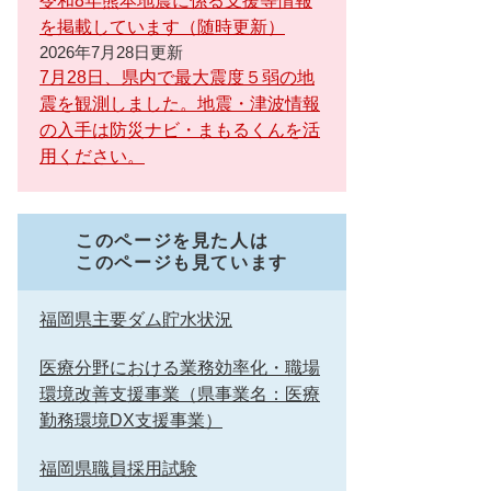
令和8年熊本地震に係る支援等情報
を掲載しています（随時更新）
2026年7月28日更新
7月28日、県内で最大震度５弱の地
震を観測しました。地震・津波情報
の入手は防災ナビ・まもるくんを活
用ください。
このページを見た人は
このページも見ています
福岡県主要ダム貯水状況
医療分野における業務効率化・職場
環境改善支援事業（県事業名：医療
勤務環境DX支援事業）
福岡県職員採用試験