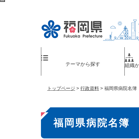
ペ
メ
検
ー
ニ
索
ジ
ュ
エ
の
ー
リ
先
を
ア
頭
飛
へ
で
ば
す
し
。
て
テーマから探す
組織
本
文
へ
トップページ
>
行政資料
>
福岡県病院名簿
本
福岡県病院名簿
文