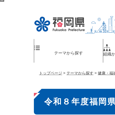
ペ
検
ー
索
ジ
エ
の
リ
先
ア
頭
へ
で
す
。
テーマから探す
組織
トップページ
>
テーマから探す
>
健康・福
本
令和８年度福岡
文