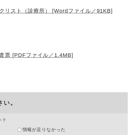
スト（診療所） [Wordファイル／91KB]
 [PDFファイル／1.4MB]
さい。
か？
情報が足りなかった