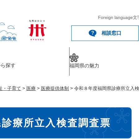
メニューを飛ばして本文へ
Foreign language
文
相談窓口
から探す
福岡県の魅力
祉・子育て
>
医療
>
医療提供体制
>
令和８年度福岡県診療所立入
県診療所立入検査調査票