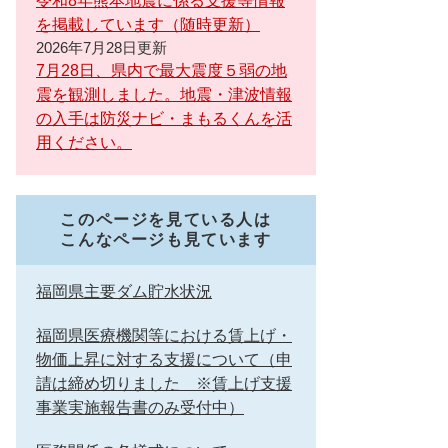
令和8年熊本地震に係る支援等情報
を掲載しています（随時更新）
2026年7月28日更新
7月28日、県内で最大震度５弱の地
震を観測しました。地震・津波情報
の入手は防災ナビ・まもるくんを活
用ください。
このページを見ている人は
こんなページも見ています
福岡県主要ダム貯水状況
福岡県医療機関等における賃上げ・
物価上昇に対する支援について（申
請は締め切りました ※賃上げ支援
事業実施報告書のみ受付中）