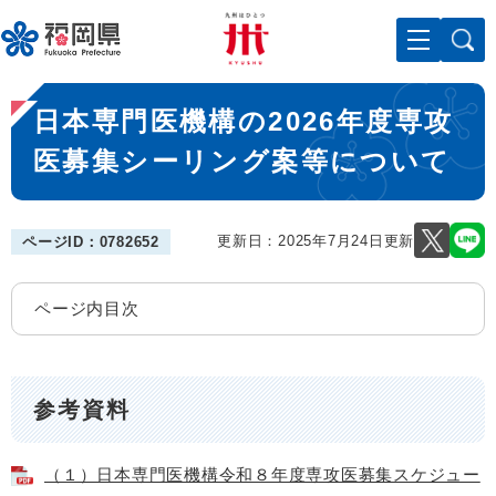
ペ
メニューを飛ばして本文へ
ー
ジ
の
本
先
日本専門医機構の2026年度専攻
文
頭
で
医募集シーリング案等について
す
。
更新日：2025年7月24日更新
ページID：0782652
ページ内目次
参考資料
（１）日本専門医機構令和８年度専攻医募集スケジュー