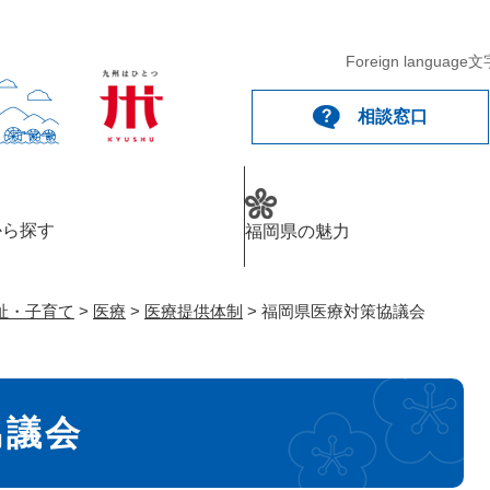
メニューを飛ばして本文へ
Foreign language
文
相談窓口
から探す
福岡県の魅力
祉・子育て
>
医療
>
医療提供体制
>
福岡県医療対策協議会
協議会