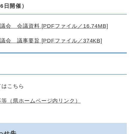
26日開催）
 会議資料 [PDFファイル／16.74MB]
会 議事要旨 [PDFファイル／374KB]
てはこちら
等​（県ホームページ内リンク）
わせ先