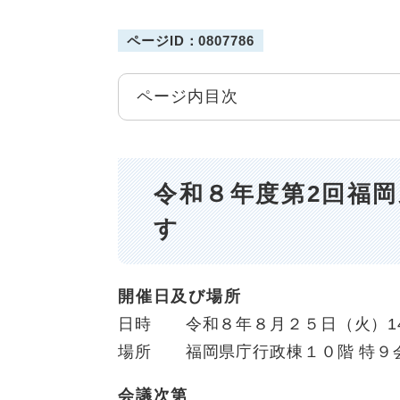
ページID：0807786
ページ内目次
令和８年度第2回福
す
開催日及び場所
日時 令和８年８月２５日（火）14時
場所 福岡県庁行政棟１０階 特９会
会議次第