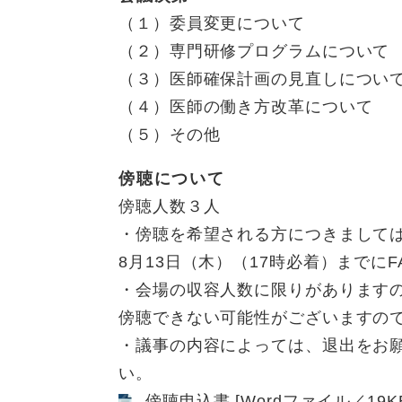
（１）委員変更について
（２）専門研修プログラムについて
（３）医師確保計画の見直しについ
（４）医師の働き方改革について
（５）その他
傍聴について
傍聴人数３人
・傍聴を希望される方につきまして
8月13日（木）（17時必着）までに
・会場の収容人数に限りがあります
傍聴できない可能性がございますの
・議事の内容によっては、退出をお
い。​
傍聴申込書 [Wordファイル／19K