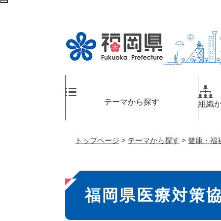
ペ
検
ー
索
ジ
エ
の
リ
先
ア
頭
へ
で
す
。
テーマから探す
組織
トップページ
>
テーマから探す
>
健康・福
本
福岡県医療対策
文