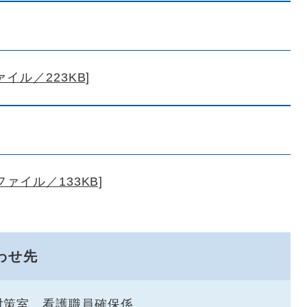
イル／223KB]
ァイル／133KB]
わせ先
対策室 看護職員確保係