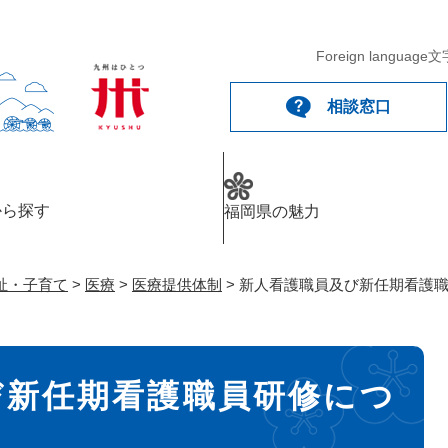
メニューを飛ばして本文へ
Foreign language
文
相談窓口
から探す
福岡県の魅力
祉・子育て
>
医療
>
医療提供体制
>
新人看護職員及び新任期看護
び新任期看護職員研修につ