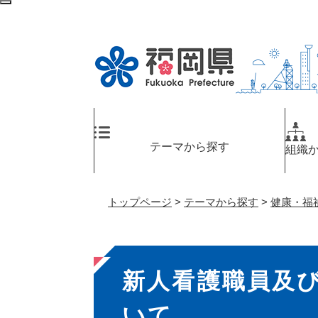
ペ
検
ー
索
ジ
エ
の
リ
先
ア
頭
へ
で
す
。
テーマから探す
組織
トップページ
>
テーマから探す
>
健康・福
本
新人看護職員及
文
いて