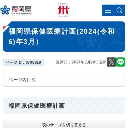
ペ
メニューを飛ばして本文へ
ー
ジ
の
本
先
福岡県保健医療計画(2024(令和
文
頭
で
6)年3月）
す
。
更新日：2024年3月29日更新
ページID：0798919
ページ内目次
福岡県保健医療計画
表のサイズを切り替える