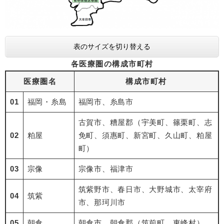
表のサイズを切り替える
各医療圏の構成市町村
医療圏名
構成市町村
01
福岡・糸島
福岡市、糸島市
古賀市、糟屋郡（宇美町、篠栗町、志
02
粕屋
免町、須惠町、新宮町、久山町、粕屋
町）
03
宗像
宗像市、福津市
筑紫野市、春日市、大野城市、太宰府
04
筑紫
市、那珂川市
05
朝倉
朝倉市、朝倉郡（筑前町、東峰村）