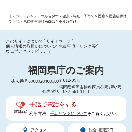
トップページ
>
テーマから探す
>
健康・福祉・子育て
>
医療
>
医療提供体
制
>
福岡県保健医療計画(2024(令和6)年3月）
このサイトについて
サイトマップ
個人情報の取扱いについて
免責事項・リンク等
ウェブアクセシビリティ
福岡県庁のご案内
〒812-8577
法人番号6000020400009
福岡県福岡市博多区東公園7番7号
代表電話：092-651-1111
手話で電話をする
利用方法：
手話リンクについて
をご覧ください。
アクセス
総合相談窓口