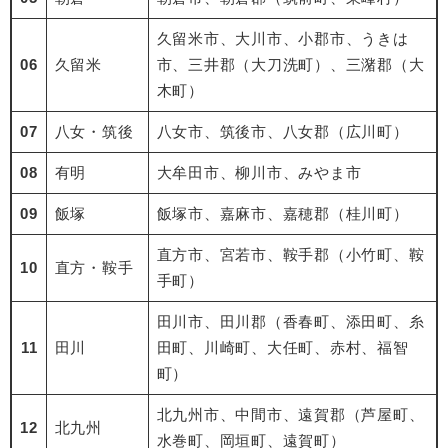
久留米市、大川市、小郡市、うきは
06
久留米
市、三井郡（大刀洗町）、三潴郡（大
木町）
07
八女・筑後
八女市、筑後市、八女郡（広川町）
08
有明
大牟田市、柳川市、みやま市
09
飯塚
飯塚市、嘉麻市、嘉穂郡（桂川町）
直方市、宮若市、鞍手郡（小竹町、鞍
10
直方・鞍手
手町）
田川市、田川郡（香春町、添田町、糸
11
田川
田町、川崎町、大任町、赤村、福智
町）
北九州市、中間市、遠賀郡（芦屋町、
12
北九州
水巻町、岡垣町、遠賀町）