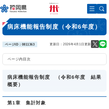
ペ
メニューを飛ばして本文へ
ー
ジ
の
本
先
病床機能報告制度（令和6年度）
文
頭
で
す
。
更新日：2026年4月1日更新
ページID：0811363
ページ内目次
病床機能報告制度 （令和6年度 結果
概要）
第1章 集計対象