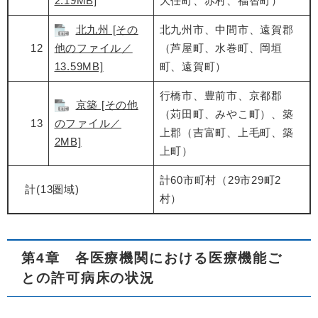
2.19MB]
大任町、赤村、福智町）
北九州 [その
北九州市、中間市、遠賀郡
12
他のファイル／
（芦屋町、水巻町、岡垣
13.59MB]
町、遠賀町）
行橋市、豊前市、京都郡
京築 [その他
（苅田町、みやこ町）、築
13
のファイル／
上郡（吉富町、上毛町、築
2MB]
上町）
計60市町村（29市29町2
計(13圏域)
村）
第4章 各医療機関における医療機能ご
との許可病床の状況