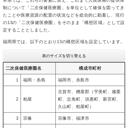
本県では、これらの要素に加え、これまで入院医療の提供体
制について「二次保健医療圏」を単位として確保を図ってき
たことや医療資源の配置の状況などを総合的に勘案し、現行
の13の「二次保健医療圏」をそのまま「構想区域」として設
定することとしました。
福岡県では、以下のとおり13の構想区域を設定しています。
表のサイズを切り替える
二次保健医療圏名
構成市町村
1
福岡・糸島
福岡市、糸島市
古賀市、糟屋郡（宇美町、篠栗
2
粕屋
町、志免町、須惠町、新宮町、
久山町、粕屋町）
3
宗像
宗像市、福津市