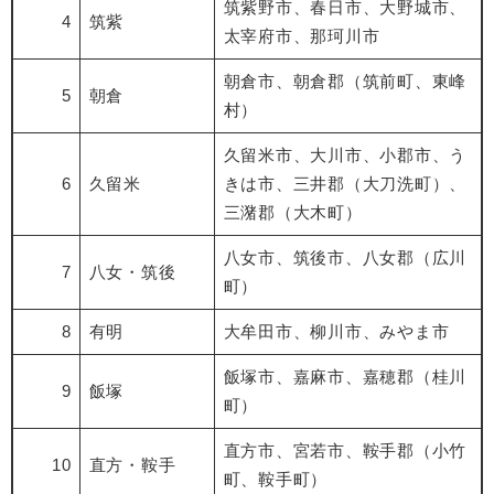
筑紫野市、春日市、大野城市、
4
筑紫
太宰府市、那珂川市
朝倉市、朝倉郡（筑前町、東峰
5
朝倉
村）
久留米市、大川市、小郡市、う
6
久留米
きは市、三井郡（大刀洗町）、
三潴郡（大木町）
八女市、筑後市、八女郡（広川
7
八女・筑後
町）
8
有明
大牟田市、柳川市、みやま市
飯塚市、嘉麻市、嘉穂郡（桂川
9
飯塚
町）
直方市、宮若市、鞍手郡（小竹
10
直方・鞍手
町、鞍手町）