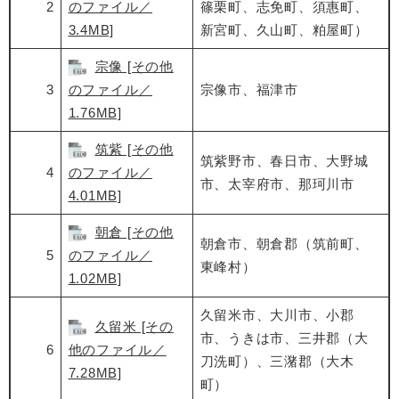
2
のファイル／
篠栗町、志免町、須惠町、
3.4MB]
新宮町、久山町、粕屋町）
宗像 [その他
3
のファイル／
宗像市、福津市
1.76MB]
筑紫 [その他
筑紫野市、春日市、大野城
4
のファイル／
市、太宰府市、那珂川市
4.01MB]
朝倉 [その他
朝倉市、朝倉郡（筑前町、
5
のファイル／
東峰村）
1.02MB]
久留米市、大川市、小郡
久留米 [その
市、うきは市、三井郡（大
6
他のファイル／
刀洗町）、三潴郡（大木
7.28MB]
町）