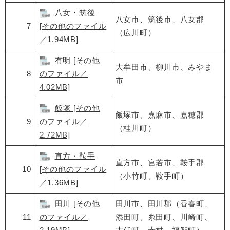
八女・筑後
八女市、筑後市、八女郡
7
[その他のファイル
（広川町）
／1.94MB]
有明 [その他
大牟田市、柳川市、みやま
8
のファイル／
市
4.02MB]
飯塚 [その他
飯塚市、嘉麻市、嘉穂郡
9
のファイル／
（桂川町）
2.72MB]
直方・鞍手
直方市、宮若市、鞍手郡
10
[その他のファイル
（小竹町、鞍手町）
／1.36MB]
田川 [その他
田川市、田川郡（香春町、
11
のファイル／
添田町、糸田町、川崎町、