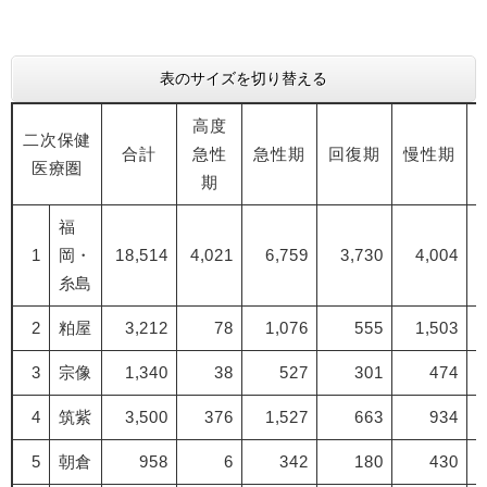
表のサイズを切り替える
高度
二次保健
合計
急性
急性期
回復期
慢性期
医療圏
期
福
1
岡・
18,514
4,021
6,759
3,730
4,004
糸島
2
粕屋
3,212
78
1,076
555
1,503
3
宗像
1,340
38
527
301
474
4
筑紫
3,500
376
1,527
663
934
5
朝倉
958
6
342
180
430