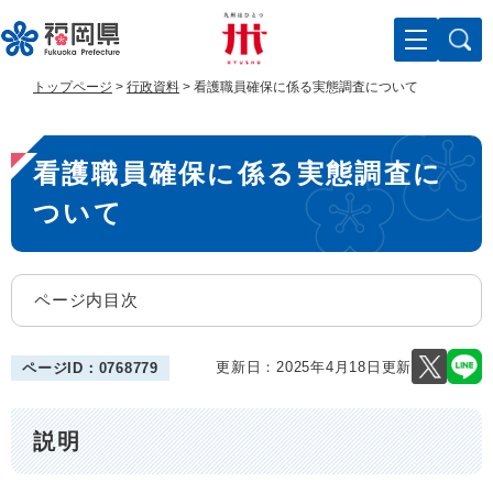
ペ
メ
ー
ニ
ジ
ュ
の
ー
トップページ
>
行政資料
>
看護職員確保に係る実態調査について
先
を
頭
飛
本
で
ば
看護職員確保に係る実態調査に
す
し
文
。
て
ついて
本
文
へ
ページ内目次
更新日：2025年4月18日更新
ページID：0768779
説明