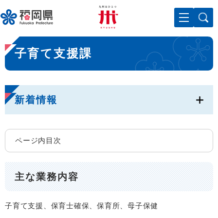
ペ
メニューを飛ばして本文へ
ー
ジ
の
本
先
子育て支援課
文
頭
で
す
。
新着情報
ページ内目次
主な業務内容
子育て支援、保育士確保、保育所、母子保健