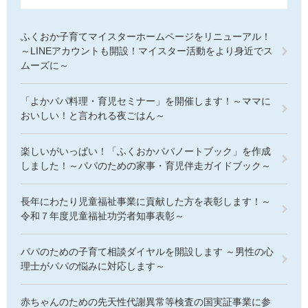
ふくおか子育てマイスターホームページをリニューアル！
～LINEアカウントも開設！マイスター活動をより身近でス
ムーズに～
「よかパパ料理・育児セミナー」を開催します！～ママに
おいしい！と言われる夜ごはん～
楽しいがいっぱい！「ふくおかパパノートブック」を作成
しました！～パパのための家事・育児伴走ガイドブック～
長年にわたり児童福祉事業に貢献した方を表彰します！～
令和７年度児童福祉功労者知事表彰～
パパのための子育て相談ダイヤルを開設します ～男性の心
理士がパパの悩みに対応します～
赤ちゃんのための先天性代謝異常等検査の国実証事業に参