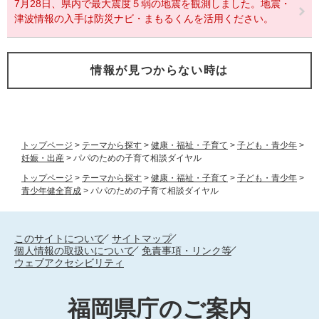
7月28日、県内で最大震度５弱の地震を観測しました。地震・
津波情報の入手は防災ナビ・まもるくんを活用ください。
情報が見つからない時は
トップページ
>
テーマから探す
>
健康・福祉・子育て
>
子ども・青少年
>
妊娠・出産
>
パパのための子育て相談ダイヤル
トップページ
>
テーマから探す
>
健康・福祉・子育て
>
子ども・青少年
>
青少年健全育成
>
パパのための子育て相談ダイヤル
このサイトについて
サイトマップ
個人情報の取扱いについて
免責事項・リンク等
ウェブアクセシビリティ
福岡県庁のご案内