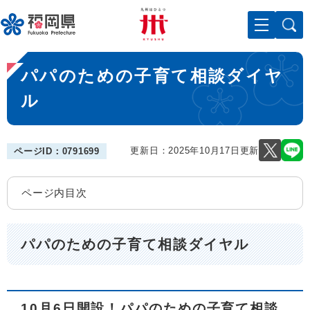
ペ
メニューを飛ばして本文へ
ー
ジ
の
本
先
パパのための子育て相談ダイヤ
文
頭
で
ル
す
。
更新日：2025年10月17日更新
ページID：0791699
ページ内目次
パパのための子育て相談ダイヤル
10月6日開設！パパのための子育て相談