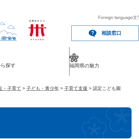
メニューを飛ばして本文へ
Foreign language
文
相談窓口
から探す
福岡県の魅力
祉・子育て
>
子ども・青少年
>
子育て支援
>
認定こども園