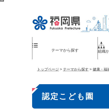
ペ
検
ー
索
ジ
エ
の
リ
先
ア
頭
へ
で
す
。
テーマから探す
組織
トップページ
>
テーマから探す
>
健康・福
本
認定こども園
文