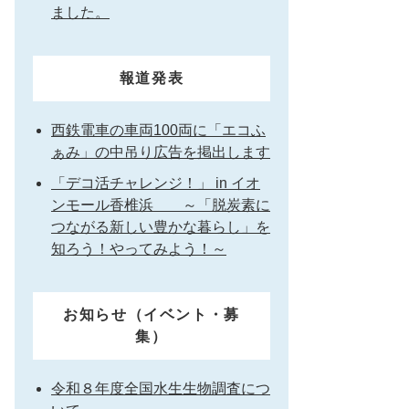
ました。
報道発表
西鉄電車の車両100両に「エコふ
ぁみ」の中吊り広告を掲出します
「デコ活チャレンジ！」 in イオ
ンモール香椎浜 ～「脱炭素に
つながる新しい豊かな暮らし」を
知ろう！やってみよう！～
お知らせ（イベント・募
集）
令和８年度全国水生生物調査につ