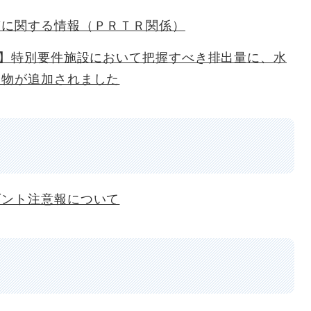
質に関する情報（ＰＲＴＲ関係）
記】特別要件施設において把握すべき排出量に、水
合物が追加されました
ダント注意報について