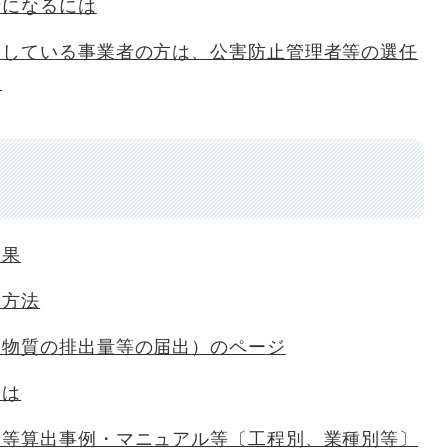
者になるには
置している事業者の方は、公害防止管理者等の選任
す
結果
出方法
学物質の排出量等の届出）のページ
とは
量等算出事例・マニュアル等〔工程別、業種別等〕