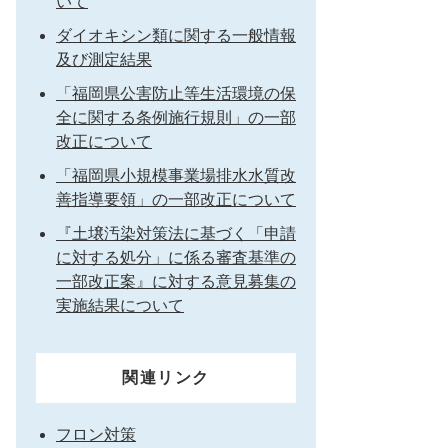
いて
ダイオキシン類に関する一般情報
及び測定結果
「福岡県公害防止等生活環境の保
全に関する条例施行規則」の一部
改正について
「福岡県小規模事業場排水水質改
善指導要領」の一部改正について
『土壌汚染対策法に基づく「申請
に対する処分」に係る審査基準の
一部改正案』に対する意見募集の
実施結果について
関連リンク
フロン対策