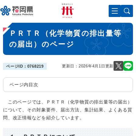
ペ
メニューを飛ばして本文へ
ー
ジ
の
本
先
ＰＲＴＲ（化学物質の排出量等
文
頭
で
の届出）のページ
す
。
更新日：2026年4月1日更新
ページID：0768219
ページ内目次
このページでは、ＰＲＴＲ（化学物質の排出量等の届出）
について、その対象要件、届出方法、集計結果、よくある質
問、改正情報などを紹介しています。