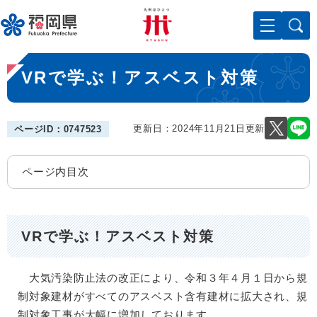
ペ
メニューを飛ばして本文へ
ー
ジ
の
本
先
VRで学ぶ！アスベスト対策
文
頭
で
す
。
更新日：2024年11月21日更新
ページID：0747523
ページ内目次
VRで学ぶ！アスベスト対策
大気汚染防止法の改正により、令和３年４月１日から規
制対象建材がすべてのアスベスト含有建材に拡大され、規
制対象工事が大幅に増加しております。