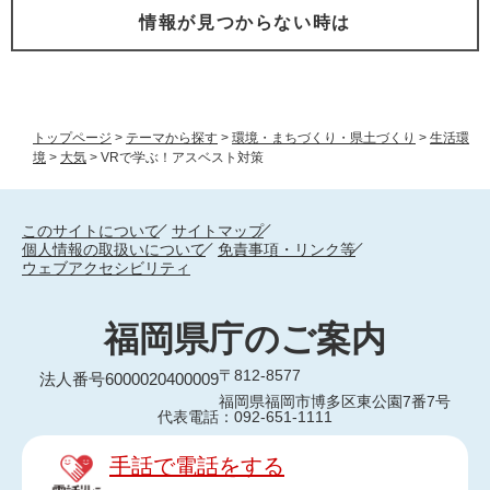
情報が見つからない時は
トップページ
>
テーマから探す
>
環境・まちづくり・県土づくり
>
生活環
境
>
大気
>
VRで学ぶ！アスベスト対策
このサイトについて
サイトマップ
個人情報の取扱いについて
免責事項・リンク等
ウェブアクセシビリティ
福岡県庁のご案内
〒812-8577
法人番号6000020400009
福岡県福岡市博多区東公園7番7号
代表電話：092-651-1111
手話で電話をする