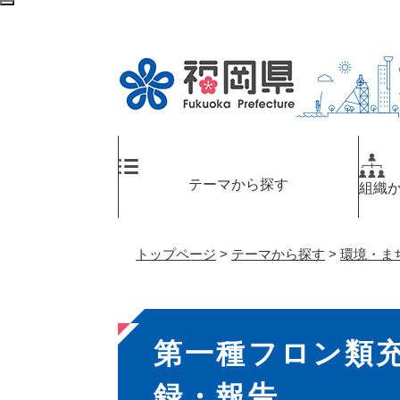
ペ
検
ー
索
ジ
エ
の
リ
先
ア
頭
へ
で
す
。
テーマから探す
組織
トップページ
>
テーマから探す
>
環境・ま
本
第一種フロン類
文
録・報告