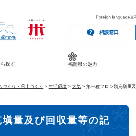
メニューを飛ばして本文へ
Foreign language
文
相談窓口
から探す
福岡県の魅力
ちづくり・県土づくり
>
生活環境
>
大気
>
第一種フロン類充塡量
充塡量及び回収量等の記