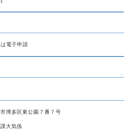
]
たは電子申請
岡市博多区東公園７番７号
境課大気係