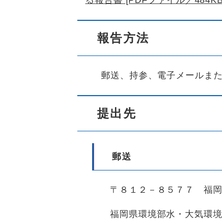
る報告書 [PDFファイル／484KB
報告方法
郵送、持参、電子メールま
提出先
郵送
〒８１２－８５７７ 福
福岡県環境部水・大気環