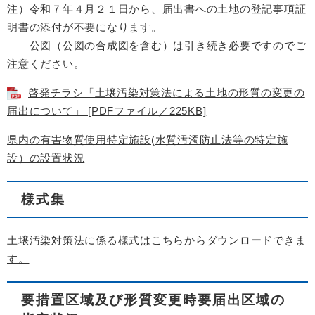
注）令和７年４月２１日から、届出書への土地の登記事項証
明書の添付が不要になります。
公図（公図の合成図を含む）は引き続き必要ですのでご
注意ください。
啓発チラシ「土壌汚染対策法による土地の形質の変更の
届出について」 [PDFファイル／225KB]
県内の有害物質使用特定施設(水質汚濁防止法等の特定施
設）の設置状況
様式集
土壌汚染対策法に係る様式はこちらからダウンロードできま
す。
要措置区域及び形質変更時要届出区域の