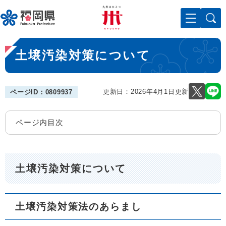
ペ
メニューを飛ばして本文へ
ー
ジ
の
本
先
土壌汚染対策について
文
頭
で
す
。
更新日：2026年4月1日更新
ページID：0809937
ページ内目次
土壌汚染対策について
土壌汚染対策法のあらまし