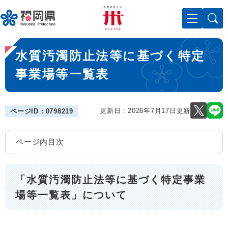
ペ
メニューを飛ばして本文へ
ー
ジ
の
本
先
水質汚濁防止法等に基づく特定
文
頭
で
事業場等一覧表
す
。
更新日：2026年7月17日更新
ページID：0798219
ページ内目次
「水質汚濁防止法等に基づく特定事業
場等一覧表」について