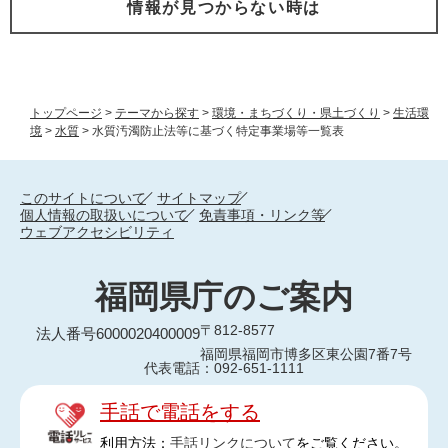
情報が見つからない時は
トップページ
>
テーマから探す
>
環境・まちづくり・県土づくり
>
生活環
境
>
水質
>
水質汚濁防止法等に基づく特定事業場等一覧表
このサイトについて
サイトマップ
個人情報の取扱いについて
免責事項・リンク等
ウェブアクセシビリティ
福岡県庁のご案内
〒812-8577
法人番号6000020400009
福岡県福岡市博多区東公園7番7号
代表電話：092-651-1111
手話で電話をする
利用方法：
手話リンクについて
をご覧ください。