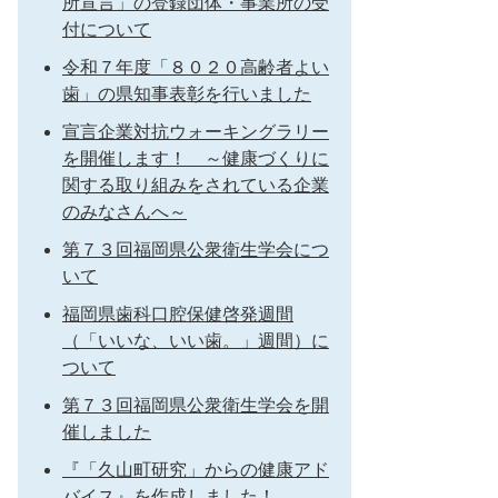
所宣言」の登録団体・事業所の受
付について
令和７年度「８０２０高齢者よい
歯」の県知事表彰を行いました
宣言企業対抗ウォーキングラリー
を開催します！ ～健康づくりに
関する取り組みをされている企業
のみなさんへ～
第７３回福岡県公衆衛生学会につ
いて
福岡県歯科口腔保健啓発週間
（「いいな、いい歯。」週間）に
ついて
第７３回福岡県公衆衛生学会を開
催しました
『「久山町研究」からの健康アド
バイス』を作成しました！