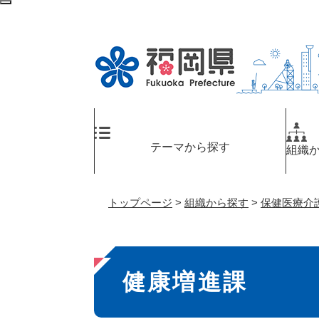
ペ
検
ー
索
ジ
エ
の
リ
先
ア
頭
へ
で
す
。
テーマから探す
組織
トップページ
>
組織から探す
>
保健医療介
本
健康増進課
文