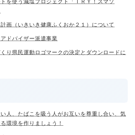
ルトを使う減塩プロジェクト「ＴＲＹ！スマソ
！
進計画（いきいき健康ふくおか２１）について
践アドバイザー派遣事業
づくり県民運動ロゴマークの決定とダウンロードに
ない人、たばこを吸う人がお互いを尊重し合い、気
せる環境を作りましょう！