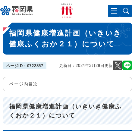
ペ
メニューを飛ばして本文へ
ー
ジ
の
本
先
福岡県健康増進計画（いきいき
文
頭
で
健康ふくおか２１）について
す
。
更新日：2024年3月29日更新
ページID：0722857
ページ内目次
福岡県健康増進計画（いきいき健康ふ
くおか２１）について