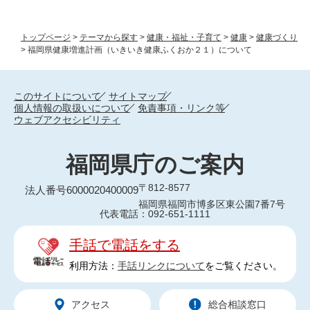
トップページ
>
テーマから探す
>
健康・福祉・子育て
>
健康
>
健康づくり
>
福岡県健康増進計画（いきいき健康ふくおか２１）について
このサイトについて
サイトマップ
個人情報の取扱いについて
免責事項・リンク等
ウェブアクセシビリティ
福岡県庁のご案内
〒812-8577
法人番号6000020400009
福岡県福岡市博多区東公園7番7号
代表電話：092-651-1111
手話で電話をする
利用方法：
手話リンクについて
をご覧ください。
アクセス
総合相談窓口