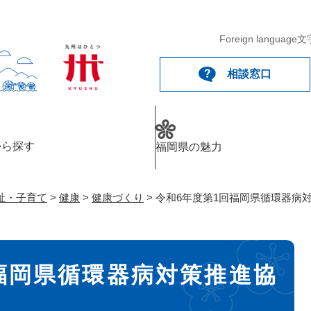
メニューを飛ばして本文へ
Foreign language
文
相談窓口
から探す
福岡県の魅力
祉・子育て
>
健康
>
健康づくり
>
令和6年度第1回福岡県循環器病
福岡県循環器病対策推進協