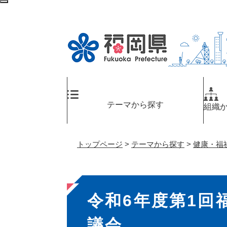
ペ
検
ー
索
ジ
エ
の
リ
先
ア
頭
へ
で
す
。
テーマから探す
組織
トップページ
>
テーマから探す
>
健康・福
本
令和6年度第1回
文
議会