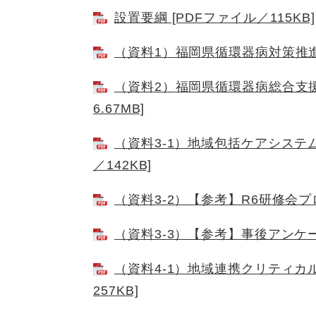
設置要綱 [PDFファイル／115KB]
（資料1）福岡県循環器病対策推進計
（資料2）福岡県循環器病総合支援
6.67MB]
（資料3‐1）地域包括ケアシステ
／142KB]
（資料3-2）【参考】R6研修会プロ
（資料3-3）【参考】事後アンケート
（資料4-1）地域連携クリティカ
257KB]