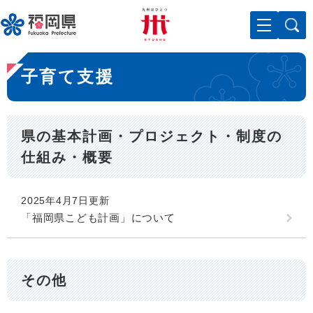
ペ
メニューを飛ばして本文へ
ー
ジ
の
本
先
子育て支援
文
頭
で
す
。
県の基本計画・プロジェクト・制度の
仕組み・概要
2025年4月7日更新
「福岡県こども計画」について
その他