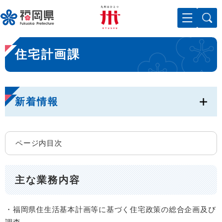
ペ
メニューを飛ばして本文へ
ー
ジ
の
本
先
住宅計画課
文
頭
で
す
。
新着情報
ページ内目次
主な業務内容
・福岡県住生活基本計画等に基づく住宅政策の総合企画及び