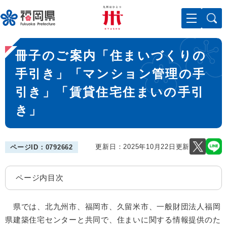
ペ
メニューを飛ばして本文へ
ー
ジ
の
本
先
冊子のご案内「住まいづくりの
文
頭
で
手引き」「マンション管理の手
す
引き」「賃貸住宅住まいの手引
。
き」
更新日：2025年10月22日更新
ページID：0792662
ページ内目次
県では、北九州市、福岡市、久留米市、一般財団法人福岡
県建築住宅センターと共同で、住まいに関する情報提供のた