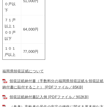
51,000円
０戸以
下
７１戸
以上１
64,000円
００戸
以下
１０１
77,000円
戸以上
福岡県領収証紙について
領収証紙納付書（手数料分の福岡県領収証紙を領収証紙
納付書に貼付すること） [PDFファイル／85KB]
領収証紙納付書記入例 [PDFファイル／902KB]
（参考）高齢者の居住の安定の確保に関する基本的な方