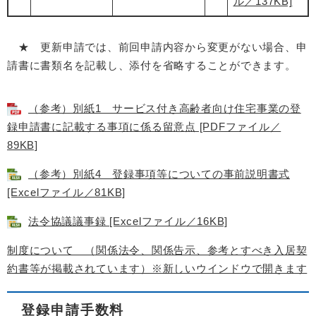
ル／137KB]
​ ★ 更新申請では、前回申請内容から変更がない場合、申
請書に書類名を記載し、添付を省略することができます。
（参考）別紙1 サービス付き高齢者向け住宅事業の登
録申請書に記載する事項に係る留意点 [PDFファイル／
89KB]
（参考）別紙4 登録事項等についての事前説明書式
[Excelファイル／81KB]
法令協議議事録 [Excelファイル／16KB]
制度について （関係法令、関係告示、参考とすべき入居契
約書等が掲載されています）※新しいウインドウで開きます
登録申請手数料