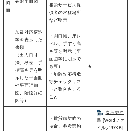
各階平面図
図
相談サービス提
面
供者の常駐場所
など明示
加齢対応構造
・開口幅、床レ
等を表示した
ベル、手すり高
書類
さ等を明示（平
（出入口寸
面図等に明示で
法、段差、手
も可）
★
摺高さ等を明
・加齢対応構造
示した平面図
等チェックリス
や平面詳細
トと整合させる
図、階段詳細
こと
図等）
参考契約
・賃貸借契約の
書 [Wordファ
場合、参考契約
イル／67KB]