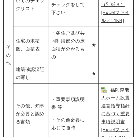
いてのチェッ
チェックをして
（別紙３）
クリスト
下さい
[Excelファイ
ル／14KB]
・各住戸及び共
住宅の求積
同利用部分の床
★
そ
図、面積表
面積が分かるも
の
の
他
建築確認済証
★
の写し
福岡県老
人ホーム設置
・重要事項説明
その他、知事
運営指導指針
書 等
が必要と認め
に基づく重要
・その他必要に
る書類
事項説明書
応じて随時
[Excelファイ