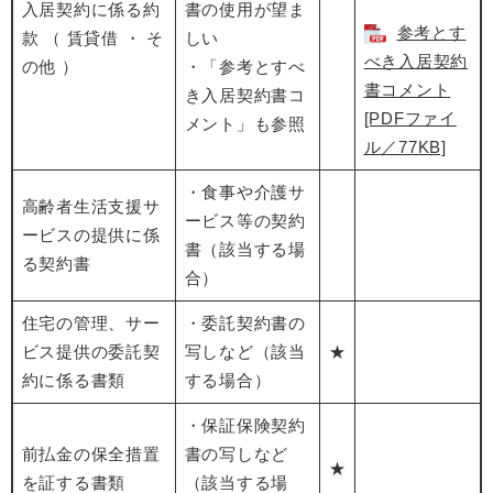
入居契約に係る約
書の使用が望ま
参考とす
款 （ 賃貸借 ・ そ
しい
べき入居契約
の他 ）
・「参考とすべ
書コメント
き入居契約書コ
[PDFファイ
メント」も参照
ル／77KB]
・食事や介護サ
高齢者生活支援サ
ービス等の契約
ービスの提供に係
書（該当する場
る契約書
合）
住宅の管理、サー
・委託契約書の
ビス提供の委託契
写しなど（該当
★
約に係る書類
する場合）
・保証保険契約
前払金の保全措置
書の写しなど
★
を証する書類
（該当する場