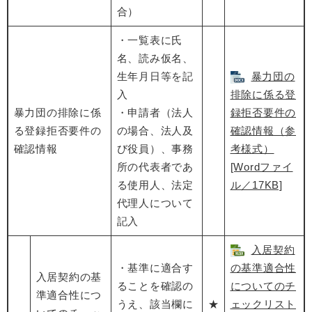
合）
・一覧表に氏
名、読み仮名、
生年月日等を記
暴力団の
入
排除に係る登
暴力団の排除に係
・申請者（法人
録拒否要件の
る登録拒否要件の
の場合、法人及
確認情報（参
確認情報
び役員）、事務
考様式）
所の代表者であ
[Wordファイ
る使用人、法定
ル／17KB]
代理人について
記入
入居契約
・基準に適合す
の基準適合性
入居契約の基
ることを確認の
についてのチ
準適合性につ
うえ、該当欄に
★
ェックリスト