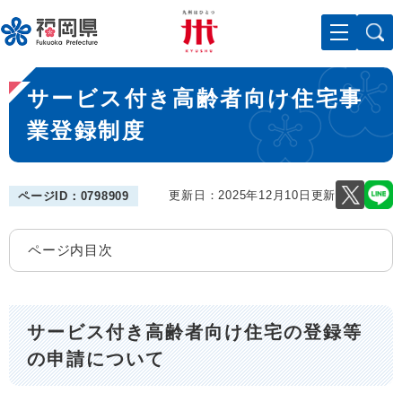
ペ
メニューを飛ばして本文へ
ー
ジ
の
本
先
サービス付き高齢者向け住宅事
文
頭
で
業登録制度
す
。
更新日：2025年12月10日更新
ページID：0798909
ページ内目次
サービス付き高齢者向け住宅の登録等
の申請について