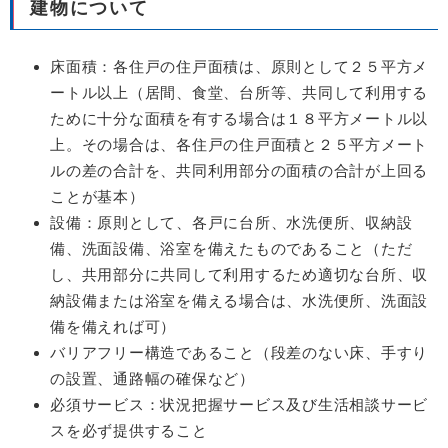
建物について
床面積：各住戸の住戸面積は、原則として２５平方メ
ートル以上（居間、食堂、台所等、共同して利用する
ために十分な面積を有する場合は１８平方メートル以
上。その場合は、各住戸の住戸面積と２５平方メート
ルの差の合計を、共同利用部分の面積の合計が上回る
ことが基本）
設備：原則として、各戸に台所、水洗便所、収納設
備、洗面設備、浴室を備えたものであること（ただ
し、共用部分に共同して利用するため適切な台所、収
納設備または浴室を備える場合は、水洗便所、洗面設
備を備えれば可）
バリアフリー構造であること（段差のない床、手すり
の設置、通路幅の確保など）
必須サービス：状況把握サービス及び生活相談サービ
スを必ず提供すること