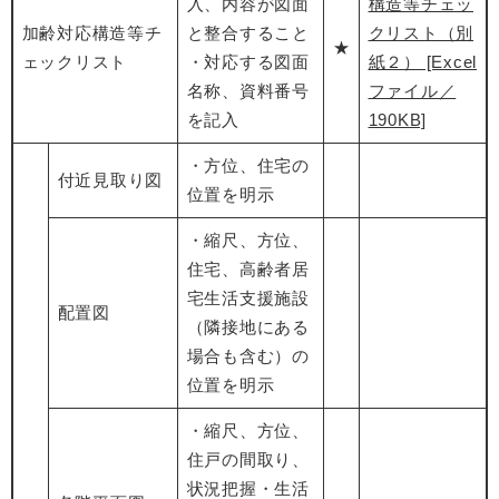
入、内容が図面
構造等チェッ
加齢対応構造等チ
と整合すること
クリスト（別
★
ェックリスト
・対応する図面
紙２） [Excel
名称、資料番号
ファイル／
を記入
190KB]
・方位、住宅の
付近見取り図
位置を明示
・縮尺、方位、
住宅、高齢者居
宅生活支援施設
配置図
（隣接地にある
場合も含む）の
位置を明示
・縮尺、方位、
住戸の間取り、
状況把握・生活