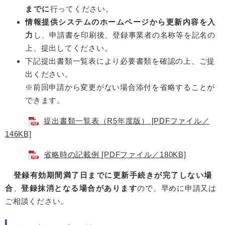
までに
行ってください。
情報提供システムのホームページから
更新内容​
を入
力
し、申請書を印刷後、登録事業者の名称等を記名
の
上、提出してください。​
下記提出書類一覧表により必要書類を確認の上、ご提
出ください。
※前回申請から変更がない場合添付を省略することが
できます。
提出書類一覧表（R5年度版） [PDFファイル／
146KB]
省略時の記載例 [PDFファイル／180KB]
登録有効期間満了日までに更新手続きが完了しない場
合
、
登録抹消となる場合があります
ので、早めに申請又は
ご相談ください。