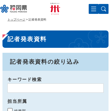
ペ
メ
ー
ニ
ジ
ュ
の
ー
トップページ
>
記者発表資料
先
を
頭
飛
本
で
ば
記者発表資料
す
し
文
。
て
本
文
へ
記者発表資料の絞り込み
キーワード検索
担当所属
総務部