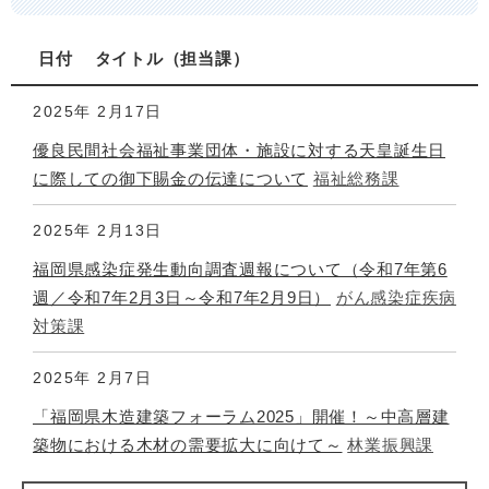
日付
タイトル
担当課
2025年
2月17日
優良民間社会福祉事業団体・施設に対する天皇誕生日
に際しての御下賜金の伝達について
福祉総務課
2025年
2月13日
福岡県感染症発生動向調査週報について（令和7年第6
週／令和7年2月3日～令和7年2月9日）
がん感染症疾病
対策課
2025年
2月7日
「福岡県木造建築フォーラム2025」開催！～中高層建
築物における木材の需要拡大に向けて～
林業振興課