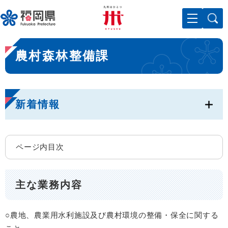
ペ
メニューを飛ばして本文へ
ー
ジ
の
本
先
農村森林整備課
文
頭
で
す
。
新着情報
ページ内目次
主な業務内容
○農地、農業用水利施設及び農村環境の整備・保全に関する