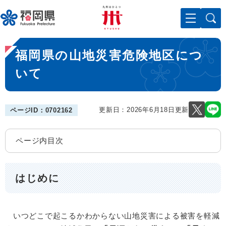
ペ
メニューを飛ばして本文へ
ー
ジ
の
本
先
福岡県の山地災害危険地区につ
文
頭
で
いて
す
。
更新日：2026年6月18日更新
ページID：0702162
ページ内目次
はじめに
いつどこで起こるかわからない山地災害による被害を軽減