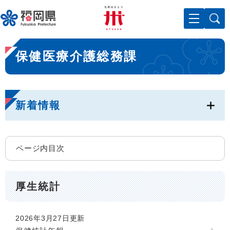
ペ
メニューを飛ばして本文へ
ー
ジ
の
本
先
保健医療介護総務課
文
頭
で
す
。
新着情報
ページ内目次
厚生統計
2026年3月27日更新