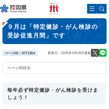
ペ
メニューを飛ばして本文へ
ー
ジ
の
本
先
９月は「特定健診・がん検診の
文
頭
で
受診促進月間」です
す
。
更新日：2025年4月28日更新
ページID：0771264
ページ内目次
毎年必ず特定健診・がん検診を受けま
しょう！