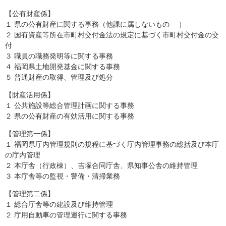
【公有財産係】
１ 県の公有財産に関する事務（他課に属しないもの ）
２ 国有資産等所在市町村交付金法の規定に基づく市町村交付金の交
付
３ 職員の職務発明等に関する事務
４ 福岡県土地開発基金に関する事務
５ 普通財産の取得、管理及び処分
【財産活用係】
１ 公共施設等総合管理計画に関する事務
２ 県の公有財産の有効活用に関する事務
【管理第一係】
１ 福岡県庁内管理規則の規程に基づく庁内管理事務の総括及び本庁
の庁内管理
２ 本庁舎（行政棟）、吉塚合同庁舎、県知事公舎の維持管理
３ 本庁舎等の監視・警備・清掃業務
【管理第二係】
１ 総合庁舎等の建設及び維持管理
２ 庁用自動車の管理運行に関する事務