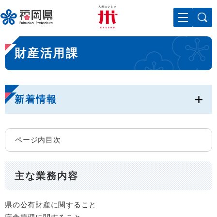
ペ
メニューを飛ばして本文へ
ー
ジ
の
本
先
財産活用課
文
頭
で
す
。
新着情報
ページ内目次
主な業務内容
県の公有財産に関すること