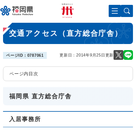
ペ
メニューを飛ばして本文へ
ー
ジ
の
本
先
交通アクセス（直方総合庁舎）
文
頭
で
す
。
更新日：2014年9月25日更新
ページID：0787061
ページ内目次
福岡県 直方総合庁舎
入居事務所