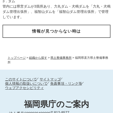
3．ダム
管内には県営ダムが3箇所あり、力丸ダム・犬鳴ダムを「力丸・犬鳴
ダム管理出張所」、福智山ダムを「福智山ダム管理出張所」で管理
しています。
情報が見つからない時は
トップページ
>
組織から探す
>
県土整備事務所
>
福岡県直方県土整備事務
所
このサイトについて
サイトマップ
個人情報の取扱いについて
免責事項・リンク等
ウェブアクセシビリティ
福岡県庁のご案内
〒812-8577