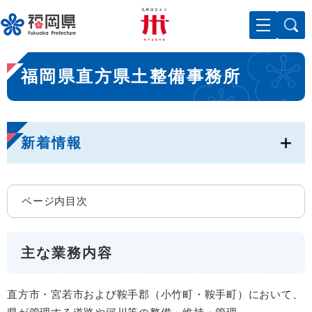
ペ
メニューを飛ばして本文へ
ー
ジ
の
本
先
福岡県直方県土整備事務所
文
頭
で
す
。
新着情報
ページ内目次
主な業務内容
直方市・宮若市および鞍手郡（小竹町・鞍手町）において、