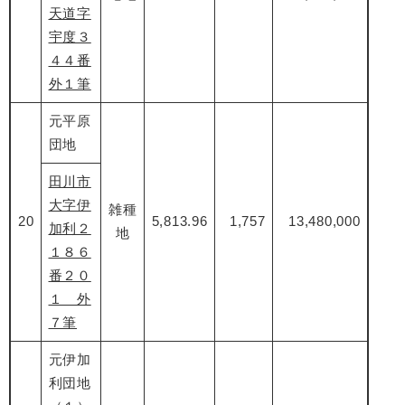
天道字
宇度３
４４番
外１筆
元平原
団地
田川市
大字伊
雑種
20
5,813.96
1,757
13,480,000
加利２
地
１８６
番２０
１ 外
７筆
元伊加
利団地