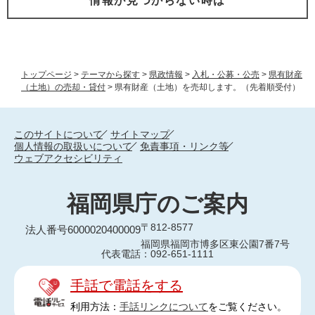
情報が見つからない時は
トップページ
>
テーマから探す
>
県政情報
>
入札・公募・公売
>
県有財産
（土地）の売却・貸付
>
県有財産（土地）を売却します。（先着順受付）
このサイトについて
サイトマップ
個人情報の取扱いについて
免責事項・リンク等
ウェブアクセシビリティ
福岡県庁のご案内
〒812-8577
法人番号6000020400009
福岡県福岡市博多区東公園7番7号
代表電話：092-651-1111
手話で電話をする
利用方法：
手話リンクについて
をご覧ください。