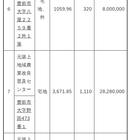
宅
豊前市
６
地、
1059.96
320
8,000,000
大字八
外
屋２２
５９番
２外１
筆
元築上
地域農
業改良
普及セ
ンター
７
宅地
3,671.85
1,110
28,280,000
豊前市
大字野
田473
番１
元築上