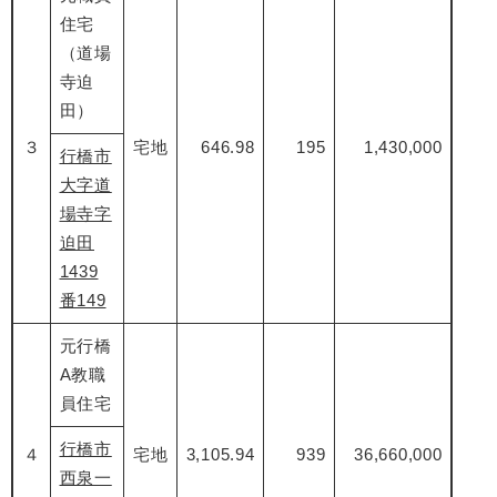
住宅
（道場
寺迫
田）
３
宅地
646.98
195
1,430,000
行橋市
大字道
場寺字
迫田
1439
番149
元行橋
A教職
員住宅
行橋市
４
宅地
3,105.94
939
36,660,000
西泉一