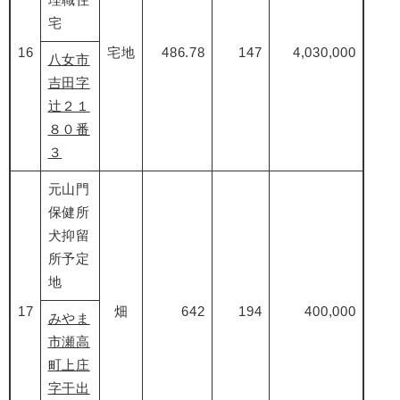
宅
16
宅地
486.78
147
4,030,000
八女市
吉田字
辻２１
８０番
３
元山門
保健所
犬抑留
所予定
地
17
畑
642
194
400,000
みやま
市瀬高
町上庄
字干出