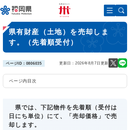
ペ
メニューを飛ばして本文へ
ー
ジ
の
本
先
県有財産（土地）を売却しま
文
頭
で
す。（先着順受付）
す
。
更新日：2026年8月7日更新
ページID：0806035
ページ内目次
県では、下記物件を先着順（受付は
日にち単位）にて、「売却価格」で売
却します。