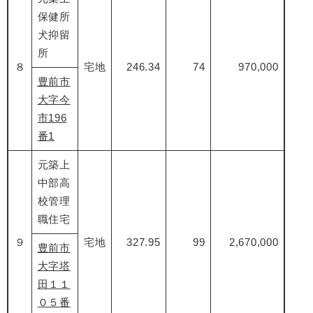
保健所
犬抑留
所
８
宅地
246.34
74
970,000
豊前市
大字今
市196
番1
元築上
中部高
校管理
職住宅
９
宅地
327.95
99
2,670,000
豊前市
大字塔
田１１
０５番