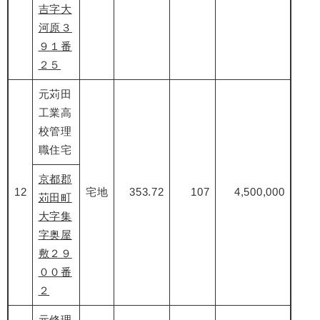
吉字大
河原３
９１番
２５
元苅田
工業高
校管理
職住宅
京都郡
12
宅地
353.72
107
4,500,000
苅田町
大字集
字奥屋
敷２９
００番
２
元修理