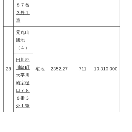
８７番
３外１
筆
元丸山
団地
（４）
田川郡
川崎町
28
宅地
2352.27
711
10,310,000
大字川
崎字樋
口７８
８番３
外１筆