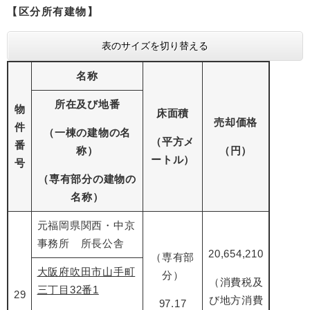
【区分所有建物】
表のサイズを切り替える
名称
所在及び地番
物
床面積
売却価格
件
（一棟の建物の名
（平方メ
番
称）
（円）
ートル）
号
（専有部分の建物の
名称）
元福岡県関西・中京
事務所 所長公舎
20,654,210
（専有部
大阪府吹田市山手町
分）
（消費税及
三丁目32番1
29
び地方消費
97.17