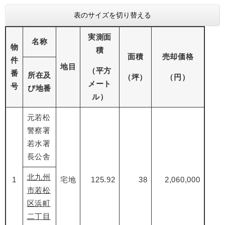
表のサイズを切り替える
実測面
名称
物
積
面積
売却価格
件
地目
（平方
番
所在及
（坪）
（円）
メート
号
び地番
ル）
元若松
警察署
若水署
長公舎
北九州
1
宅地
125.92
38
2,060,000
市若松
区浜町
二丁目