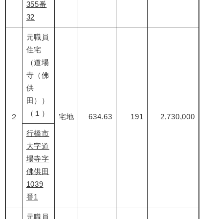
355番
32
元職員
住宅
（道場
寺（佛
供
田））
（１）
２
宅地
634.63
191
2,730,000
行橋市
大字道
場寺字
佛供田
1039
番1
元職員