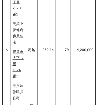
丁目
2670
番2
元築上
保健所
職員住
宅
５
宅地
262.14
79
4,200,000
豊前市
大字八
屋
1824
番2
元八屋
教職員
住宅