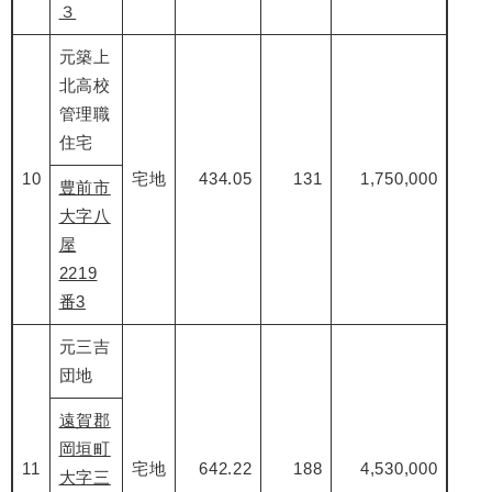
３
元築上
北高校
管理職
住宅
10
宅地
434.05
131
1,750,000
豊前市
大字八
屋
2219
番3
元三吉
団地
遠賀郡
岡垣町
11
宅地
642.22
188
4,530,000
大字三