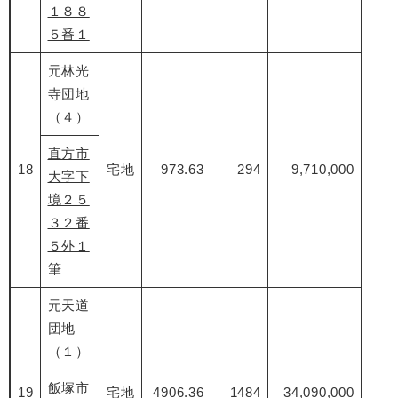
１８８
５番１
元林光
寺団地
（４）
直方市
18
宅地
973.63
294
9,710,000
大字下
境２５
３２番
５外１
筆
元天道
団地
（１）
飯塚市
19
宅地
4906.36
1484
34,090,000