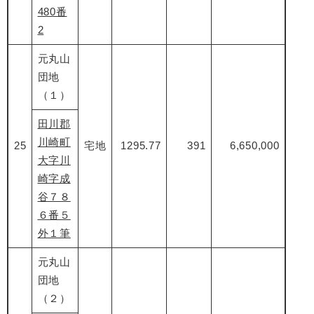
480番
2
元丸山
団地
（１）
田川郡
川崎町
25
宅地
1295.77
391
6,650,000
大字川
崎字成
谷７８
６番５
外１筆
元丸山
団地
（２）