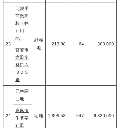
元鞍手
商業高
校（井
戸用
地）
雑種
23
213.98
64
300,000
地
宮若市
宮田字
林口３
３０５
番
元牛隈
団地
嘉麻市
24
宅地
1,809.53
547
6,830,000
牛隈字
辻田