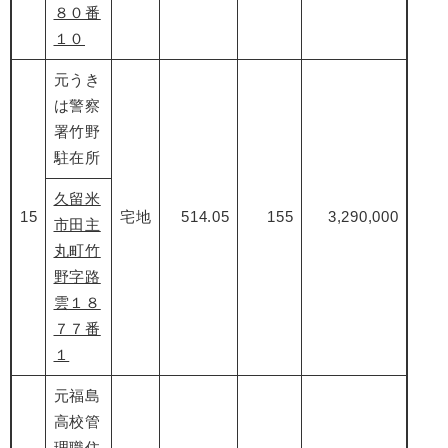
８０番
１０
元うき
は警察
署竹野
駐在所
久留米
15
宅地
514.05
155
3,290,000
市田主
丸町竹
野字路
雲１８
７７番
１
元福島
高校管
理職住