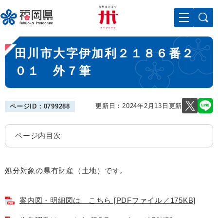
ペ
メニューを飛ばして本文へ
ー
ジ
の
本
先
田川市大字伊加利２１８６番２
文
頭
で
０１ 外７筆
す
。
更新日：2024年2月13日更新
ページID：0799288
ページ内目次
処分対象の県有財産（土地）です。
案内図・明細図は こちら [PDFファイル／175KB]