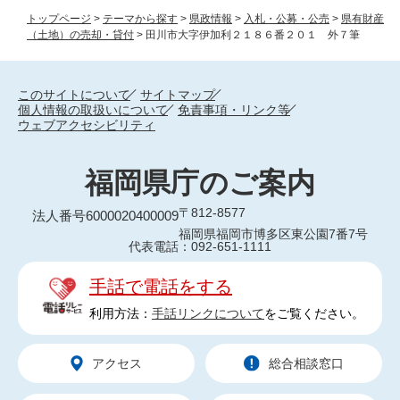
トップページ
>
テーマから探す
>
県政情報
>
入札・公募・公売
>
県有財産
（土地）の売却・貸付
>
田川市大字伊加利２１８６番２０１ 外７筆
このサイトについて
サイトマップ
個人情報の取扱いについて
免責事項・リンク等
ウェブアクセシビリティ
福岡県庁のご案内
〒812-8577
法人番号6000020400009
福岡県福岡市博多区東公園7番7号
代表電話：092-651-1111
手話で電話をする
利用方法：
手話リンクについて
をご覧ください。
アクセス
総合相談窓口